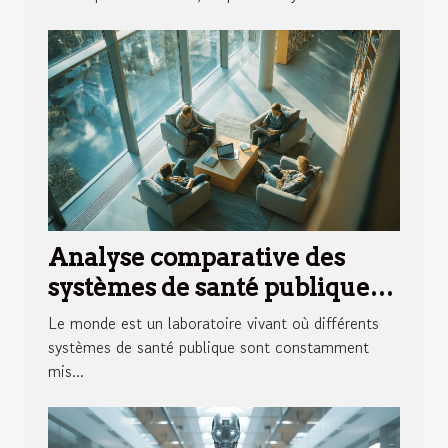
Analyse comparative des
systèmes de santé publique
modèles réussis à travers le
Le monde est un laboratoire vivant où différents
monde
systèmes de santé publique sont constamment
mis...