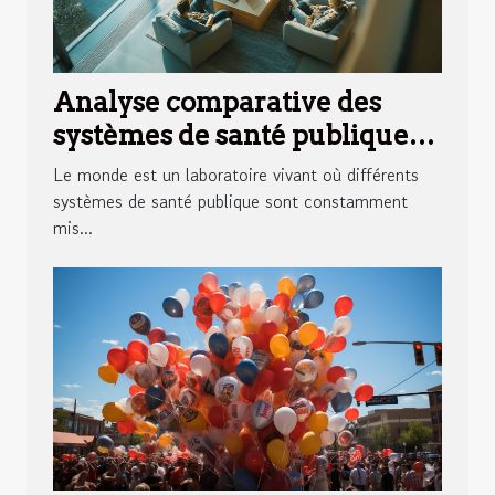
Analyse comparative des
systèmes de santé publique
modèles réussis à travers le
Le monde est un laboratoire vivant où différents
monde
systèmes de santé publique sont constamment
mis...