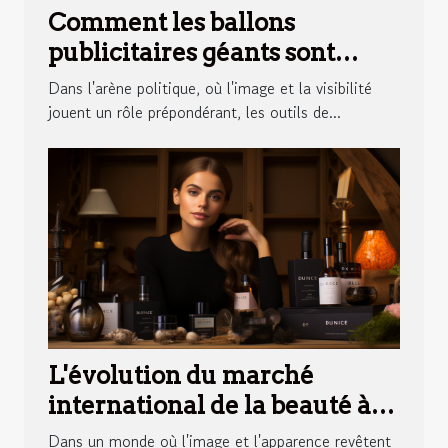
Comment les ballons
publicitaires géants sont
utilisés dans les campagnes
Dans l'arène politique, où l'image et la visibilité
politiques ?
jouent un rôle prépondérant, les outils de...
L'évolution du marché
international de la beauté à
l'ère des influenceuses
Dans un monde où l'image et l'apparence revêtent