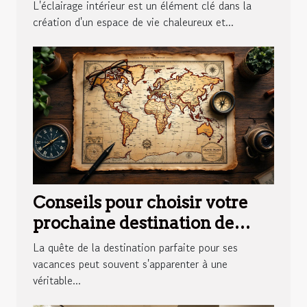
éclairages d'intérieur
L'éclairage intérieur est un élément clé dans la
création d'un espace de vie chaleureux et...
Conseils pour choisir votre
prochaine destination de
vacances
La quête de la destination parfaite pour ses
vacances peut souvent s'apparenter à une
véritable...