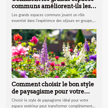
communs améliorent-ils les
séjours en groupe ?
Les grands espaces communs jouent un rôle
essentiel dans l'expérience des séjours en groupe,...
Comment choisir le bon style
de paysagisme pour votre
espace extérieur ?
Choisir le style de paysagisme idéal pour votre
espace extérieur peut transformer complètement...