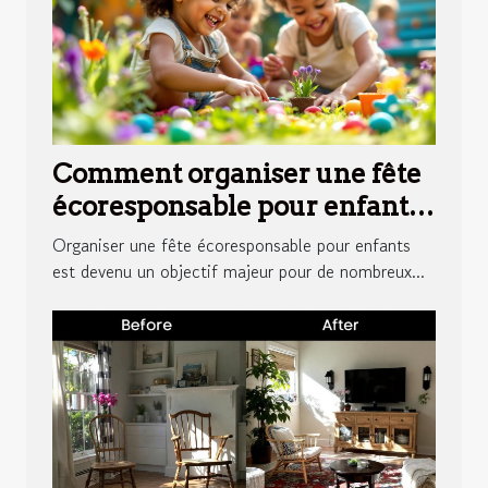
Comment organiser une fête
écoresponsable pour enfants
?
Organiser une fête écoresponsable pour enfants
est devenu un objectif majeur pour de nombreux...