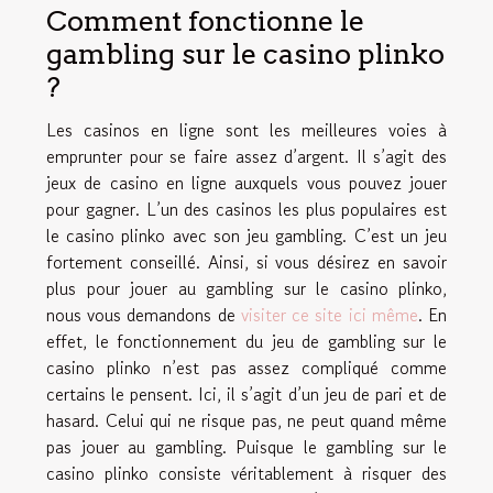
Comment fonctionne le
gambling sur le casino plinko
?
Les casinos en ligne sont les meilleures voies à
emprunter pour se faire assez d’argent. Il s’agit des
jeux de casino en ligne auxquels vous pouvez jouer
pour gagner. L’un des casinos les plus populaires est
le casino plinko avec son jeu gambling. C’est un jeu
fortement conseillé. Ainsi, si vous désirez en savoir
plus pour jouer au gambling sur le casino plinko,
nous vous demandons de
visiter ce site ici même
. En
effet, le fonctionnement du jeu de gambling sur le
casino plinko n’est pas assez compliqué comme
certains le pensent. Ici, il s’agit d’un jeu de pari et de
hasard. Celui qui ne risque pas, ne peut quand même
pas jouer au gambling. Puisque le gambling sur le
casino plinko consiste véritablement à risquer des