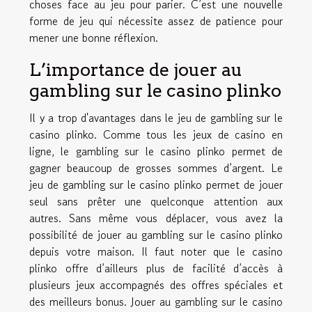
choses face au jeu pour parier. C’est une nouvelle
forme de jeu qui nécessite assez de patience pour
mener une bonne réflexion.
L’importance de jouer au
gambling sur le casino plinko
Il y a trop d'avantages dans le jeu de gambling sur le
casino plinko. Comme tous les jeux de casino en
ligne, le gambling sur le casino plinko permet de
gagner beaucoup de grosses sommes d’argent. Le
jeu de gambling sur le casino plinko permet de jouer
seul sans prêter une quelconque attention aux
autres. Sans même vous déplacer, vous avez la
possibilité de jouer au gambling sur le casino plinko
depuis votre maison. Il faut noter que le casino
plinko offre d’ailleurs plus de facilité d’accès à
plusieurs jeux accompagnés des offres spéciales et
des meilleurs bonus. Jouer au gambling sur le casino