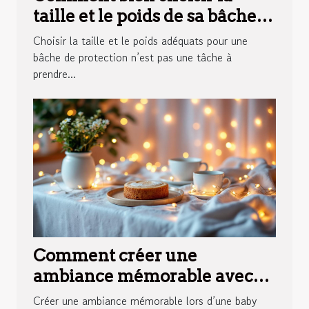
taille et le poids de sa bâche
de protection ?
Choisir la taille et le poids adéquats pour une
bâche de protection n’est pas une tâche à
prendre...
Comment créer une
ambiance mémorable avec
des éclairages pour votre
Créer une ambiance mémorable lors d’une baby