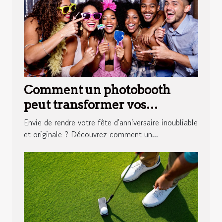
Comment un photobooth
peut transformer vos
anniversaires ?
Envie de rendre votre fête d'anniversaire inoubliable
et originale ? Découvrez comment un...