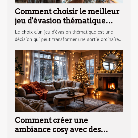
Comment choisir le meilleur
jeu d'évasion thématique
pour votre prochaine
Le choix d'un jeu d'évasion thématique est une
aventure
décision qui peut transformer une sortie ordinaire...
Comment créer une
ambiance cosy avec des