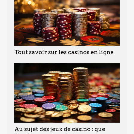
Tout savoir sur les casinos en ligne
Au sujet des jeux de casino : que