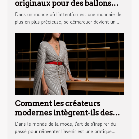
originaux pour des ballons
publicitaires qui marquent
Dans un monde où l'attention est une monnaie de
les esprits
plus en plus précieuse, se démarquer devient un...
Comment les créateurs
modernes intègrent-ils des
éléments de la gandoura dans
Dans le monde de la mode, l'art de s'inspirer du
la haute couture?
passé pour réinventer l'avenir est une pratique...