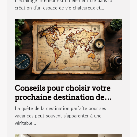
L'éclairage intérieur est un élément clé dans la
création d'un espace de vie chaleureux et...
Conseils pour choisir votre
prochaine destination de
vacances
La quête de la destination parfaite pour ses
vacances peut souvent s'apparenter à une
véritable...