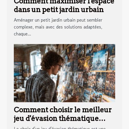
Comment maximiser l'espace
dans un petit jardin urbain
Aménager un petit jardin urbain peut sembler
complexe, mais avec des solutions adaptées,
chaque...
Comment choisir le meilleur
jeu d'évasion thématique
pour votre prochaine
Le choix d'un jeu d'évasion thématique est une