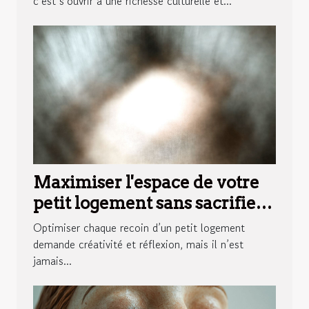
c’est s’ouvrir à une richesse culturelle et...
Maximiser l'espace de votre
petit logement sans sacrifier
le style
Optimiser chaque recoin d’un petit logement
demande créativité et réflexion, mais il n’est
jamais...