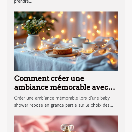
prendre...
Comment créer une
ambiance mémorable avec
des éclairages pour votre
Créer une ambiance mémorable lors d’une baby
baby shower ?
shower repose en grande partie sur le choix des...