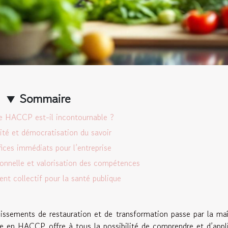
Sommaire
e HACCP est-il incontournable ?
lité et démocratisation du savoir
ices immédiats pour l’entreprise
ionnelle et valorisation des compétences
t collectif pour la santé publique
lissements de restauration et de transformation passe par la maî
te en HACCP offre à tous la possibilité de comprendre et d’appl