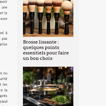
avoir
t une
et le
leure
nel à
t pas
Brosse lissante :
prise
quelques points
essentiels pour faire
un bon choix
ce ou
urité
t les
ce la
après
grand