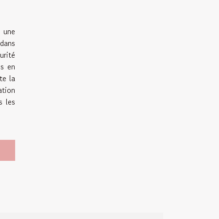
n une
 dans
urité
es en
te la
ation
s les