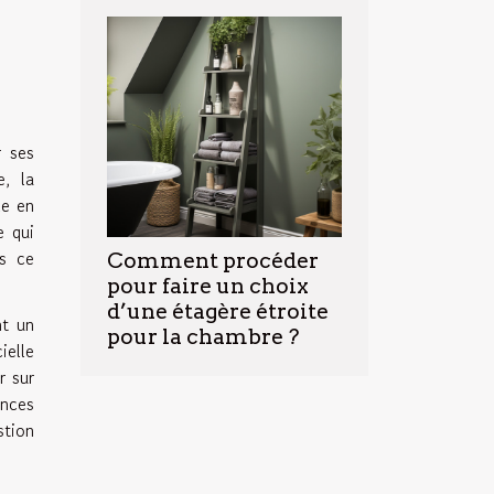
r ses
e, la
le en
e qui
ns ce
Comment procéder
pour faire un choix
d’une étagère étroite
nt un
pour la chambre ?
ielle
r sur
ences
stion