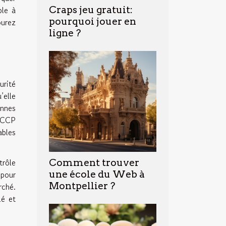
ble à
Craps jeu gratuit:
pourquoi jouer en
ourez
ligne ?
urité
’elle
onnes
HACCP
ables
trôle
Comment trouver
 pour
une école du Web à
Montpellier ?
rché.
lé et