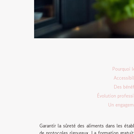
Pourquoi l
Accessibi
Des bénéf
Évolution profess
Un engagemen
Garantir la sûreté des aliments dans les étab
de protocoles rigoureux. La formation gratui