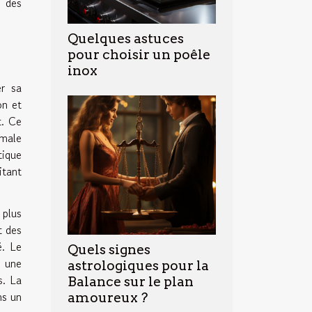
e des
Quelques astuces
pour choisir un poêle
inox
er sa
on et
t. Ce
imale
tique
itant
 plus
t des
é. Le
Quels signes
a une
astrologiques pour la
s. La
Balance sur le plan
ns un
amoureux ?