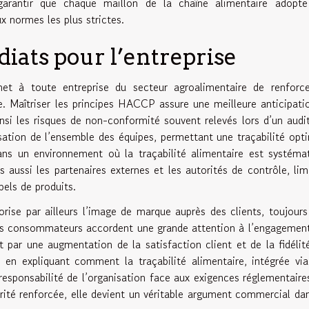
garantir que chaque maillon de la chaîne alimentaire adopt
 normes les plus strictes.
iats pour l’entreprise
t à toute entreprise du secteur agroalimentaire de renforc
e. Maîtriser les principes HACCP assure une meilleure anticipati
insi les risques de non-conformité souvent relevés lors d’un audi
isation de l’ensemble des équipes, permettant une traçabilité opt
dans un environnement où la traçabilité alimentaire est systéma
 aussi les partenaires externes et les autorités de contrôle, lim
pels de produits.
orise par ailleurs l’image de marque auprès des clients, toujours
Les consommateurs accordent une grande attention à l’engagemen
it par une augmentation de la satisfaction client et de la fidélit
 en expliquant comment la traçabilité alimentaire, intégrée vi
esponsabilité de l’organisation face aux exigences réglementaire
ité renforcée, elle devient un véritable argument commercial da